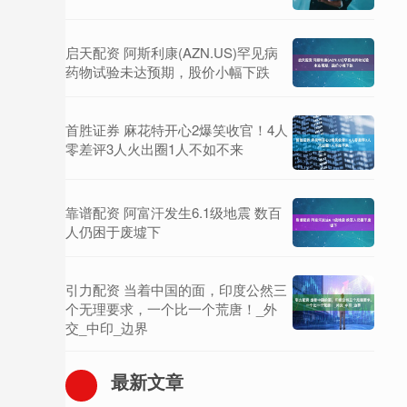
启天配资 阿斯利康(AZN.US)罕见病
药物试验未达预期，股价小幅下跌
首胜证券 麻花特开心2爆笑收官！4人
零差评3人火出圈1人不如不来
靠谱配资 阿富汗发生6.1级地震 数百
人仍困于废墟下
引力配资 当着中国的面，印度公然三
个无理要求，一个比一个荒唐！_外
交_中印_边界
最新文章