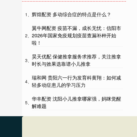
辉煌配资 多动综合症的特点是什么？
1、
翼牛网配资 疫苗不漏，成长无忧：信阳市
2026年国家免疫规划疫苗查漏补种开始
2、
啦！
昊天优配 保健推拿服务求推荐，关注推拿
3、
时长与效果选靠谱小儿推拿
瑞和网 贵阳六一行为发育科黄翔：如何减
4、
轻多动症患儿的学习压力
华丰配资 沈阳小儿推拿哪家强，妈咪觉醒
5、
解难题