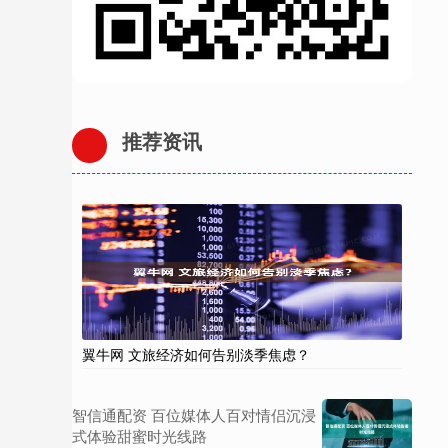
推荐资讯
翼牛网 文旅经济如何告别淡季焦虑？
智信通配资 百位媒体人百对情侣沉浸
式体验甜蜜时光线路