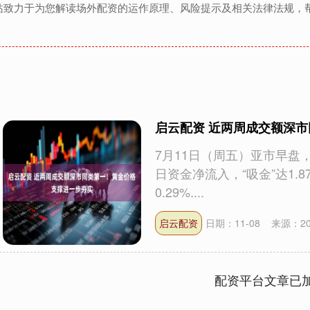
站致力于为您解读场外配资的运作原理、风险提示及相关法律法规，
启云配资 近两周成交额深
7月11日（周五）亚市早盘，黄
日资金净流入，“吸金”达1.
0.29%....
启云配资
日期：11-08
来源：2
配资平台文章已