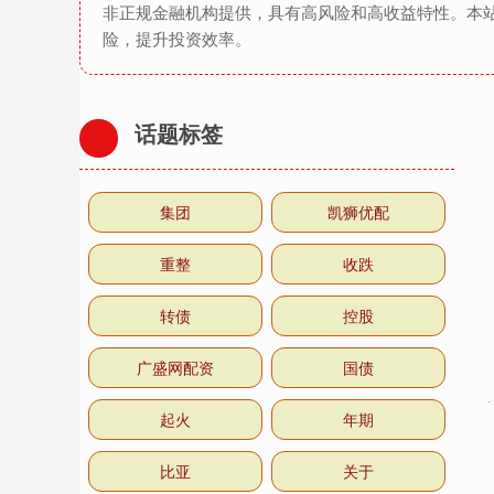
非正规金融机构提供，具有高风险和高收益特性。本
险，提升投资效率。
话题标签
集团
凯狮优配
重整
收跌
转债
控股
广盛网配资
国债
起火
年期
比亚
关于