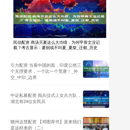
民信配资 商汤灭夏这么大功绩，为何甲骨文没记
载？考古显示：夏朝或不叫夏_夏桀_迁都_历史
引力配资 当着中国的面，印度公然三
个无理要求，一个比一个荒唐！_外
交_中印_边界
中证私募配资 阅兵仪式上女兵方队，
湖北有24位女民兵
赣州达慧配资 【邓图荐书】原来我们
是这样来的（二）