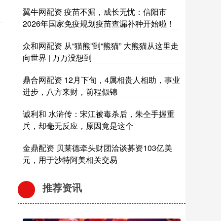
翼牛网配资 疫苗不漏，成长无忧：信阳市
2026年国家免疫规划疫苗查漏补种开始啦！
众和网配资 从“猫熊”到“熊猫” 大熊猫从这里走
向世界 | 万万没想到
鼎合网配资 12月下旬，4属相贵人相助，事业
进步，八方来财，前程似锦
诚利和 水浒传：宋江被毒杀后，朱仝手握重
兵，却毫无反应，原因竟是这个
金鼎配资 贝莱德牵头财团洽谈募资103亿美
元，用于沙特阿美相关交易
推荐资讯