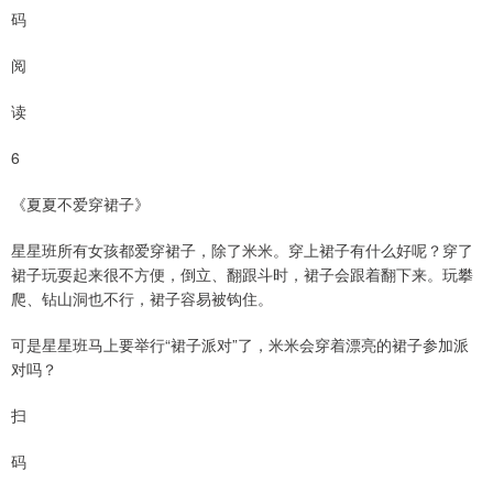
码
阅
读
6
《夏夏不爱穿裙子》
星星班所有女孩都爱穿裙子，除了米米。穿上裙子有什么好呢？穿了
裙子玩耍起来很不方便，倒立、翻跟斗时，裙子会跟着翻下来。玩攀
爬、钻山洞也不行，裙子容易被钩住。
可是星星班马上要举行“裙子派对”了，米米会穿着漂亮的裙子参加派
对吗？
扫
码