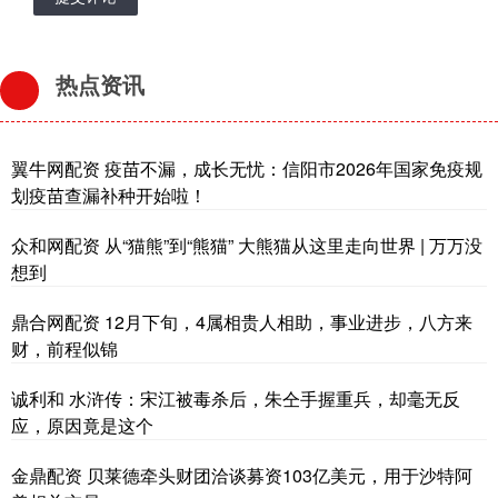
热点资讯
翼牛网配资 疫苗不漏，成长无忧：信阳市2026年国家免疫规
划疫苗查漏补种开始啦！
众和网配资 从“猫熊”到“熊猫” 大熊猫从这里走向世界 | 万万没
想到
鼎合网配资 12月下旬，4属相贵人相助，事业进步，八方来
财，前程似锦
诚利和 水浒传：宋江被毒杀后，朱仝手握重兵，却毫无反
应，原因竟是这个
金鼎配资 贝莱德牵头财团洽谈募资103亿美元，用于沙特阿