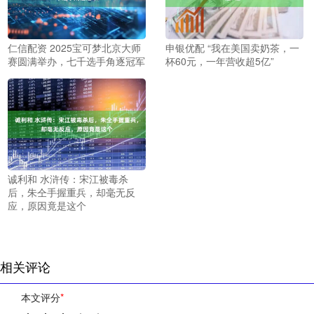
仁信配资 2025宝可梦北京大师
申银优配 “我在美国卖奶茶，一
赛圆满举办，七千选手角逐冠军
杯60元，一年营收超5亿”
诚利和 水浒传：宋江被毒杀
后，朱仝手握重兵，却毫无反
应，原因竟是这个
相关评论
本文评分
*