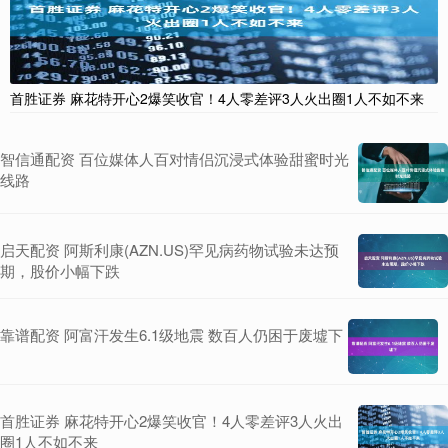
首胜证券 麻花特开心2爆笑收官！4人零差评3人火出圈1人不如不来
智信通配资 百位媒体人百对情侣沉浸式体验甜蜜时光
线路
启天配资 阿斯利康(AZN.US)罕见病药物试验未达预
期，股价小幅下跌
靠谱配资 阿富汗发生6.1级地震 数百人仍困于废墟下
首胜证券 麻花特开心2爆笑收官！4人零差评3人火出
圈1人不如不来