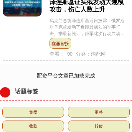
泽连斯基证实俄发动大规模
攻击，伤亡人数上升
乌克兰总统泽连斯基近日披露，俄罗斯
对乌克兰发动了近期最猛烈的军事打
击。据最新统计，俄军此次行动共动用
40枚导弹和近600架无人机，造成至少3
鑫赢智投
人遇难、数十人受伤。....
查看：
190
分类：
淘配网
配资平台文章已加载完成
话题标签
集团
重整
收跌
转债