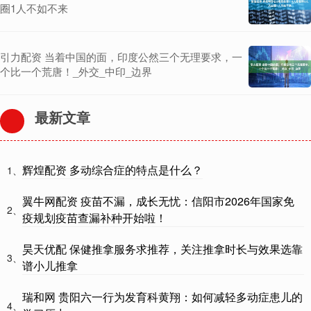
圈1人不如不来
引力配资 当着中国的面，印度公然三个无理要求，一
个比一个荒唐！_外交_中印_边界
最新文章
辉煌配资 多动综合症的特点是什么？
1、
翼牛网配资 疫苗不漏，成长无忧：信阳市2026年国家免
2、
疫规划疫苗查漏补种开始啦！
昊天优配 保健推拿服务求推荐，关注推拿时长与效果选靠
3、
谱小儿推拿
瑞和网 贵阳六一行为发育科黄翔：如何减轻多动症患儿的
4、