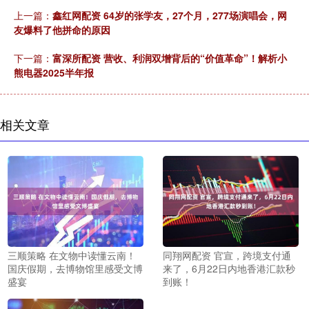
上一篇：
鑫红网配资 64岁的张学友，27个月，277场演唱会，网
友爆料了他拼命的原因
下一篇：
富深所配资 营收、利润双增背后的“价值革命”！解析小
熊电器2025半年报
相关文章
三顺策略 在文物中读懂云南！
同翔网配资 官宣，跨境支付通
国庆假期，去博物馆里感受文博
来了，6月22日内地香港汇款秒
盛宴
到账！