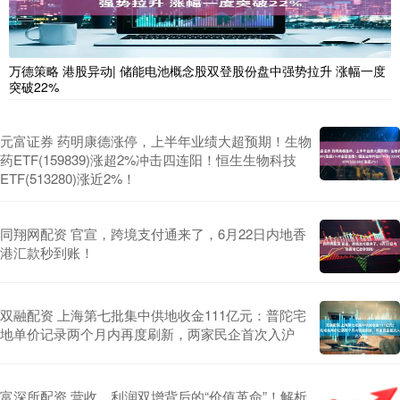
万德策略 港股异动| 储能电池概念股双登股份盘中强势拉升 涨幅一度
突破22%
元富证券 药明康德涨停，上半年业绩大超预期！生物
药ETF(159839)涨超2%冲击四连阳！恒生生物科技
ETF(513280)涨近2%！
同翔网配资 官宣，跨境支付通来了，6月22日内地香
港汇款秒到账！
双融配资 上海第七批集中供地收金111亿元：普陀宅
地单价记录两个月内再度刷新，两家民企首次入沪
富深所配资 营收、利润双增背后的“价值革命”！解析