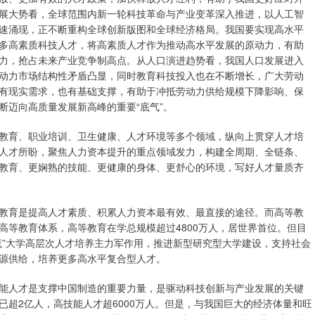
展大势看，全球范围内新一轮科技革命与产业变革深入推进，以人工智
速涌现，正不断重构全球创新版图和全球经济格局。我国要实现高水平
多高素质科技人才，将高素质人才作为推动高水平发展的原动力，有助
力，抢占未来产业竞争制高点。从人口演进趋势看，我国人口发展进入
动力市场结构性矛盾凸显，同时教育科技投入也在不断增长，广大劳动
有现实需求，也有基础支撑，有助于冲抵劳动力供给规模下降影响、保
断迈向高质量发展新高峰的重要“底气”。
育、职业培训、卫生健康、人才环境等多个领域，纵向上贯穿人才培
人才所盼，聚焦人力资本提升的重点领域发力，构建全周期、全链条、
教育、更娴熟的技能、更健康的身体、更舒心的环境，写好人才量质齐
育是提高人才素质、积累人力资本最有效、最直接的途径。而高等教
高等教育体系，高等教育在学总规模超过4800万人，居世界首位。但目
流”大学高层次人才培养主力军作用，推进新型研究型大学建设，支持社会
源供给，培养更多高水平复合型人才。
人才是支撑中国制造的重要力量，是驱动科技创新与产业发展的关键
超2亿人，高技能人才超6000万人。但是，与我国巨大的经济体量和旺