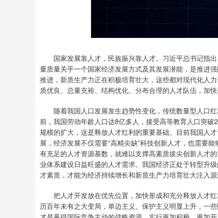
国家发展靠人才，民族振兴靠人才。习近平总书记指出，
量质量关乎一个国家经济发展方式及其发展潜能，是推进强
推进，新质生产力正在积极培育壮大，这些都对现代化人力
质优良、总量充裕、结构优化、分布合理的人才队伍，加快
随着我国人口发展发生趋势性变化，传统数量型人口红利
前，我国劳动年龄人口达8亿多人，接受高等教育人口突破2
规模的扩大，这是释放人才红利的重要基础。目前我国人才
展，经济发展不仅需要“高精尖缺”科技创新人才，也需要
有充足的人才资源基数，就难以支撑高素质拔尖创新人才的
业体系建设日益旺盛的人才需求。我国经济正处于转型升级
才素质，才能为经济持续增长和新质生产力培育壮大注入源
把人才开发放在优先位置，加快形成和充分释放人才红利
历百年未有之大变局，单边主义、保护主义明显上升，一些
才是赢得国际竞争主动的战略资源。实行更加积极、更加开