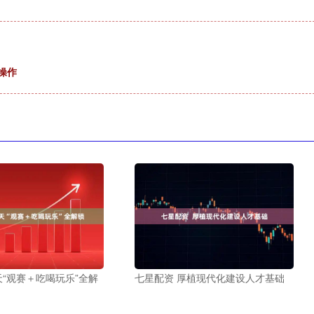
操作
天“观赛＋吃喝玩乐”全解
七星配资 厚植现代化建设人才基础