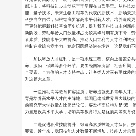
部冲击，将科技进步主动权牢牢掌握在自己手里。从科技发
能、量子技术、未来生物工程等为代表的新技术、新场景加
科技自立自强，归根结底要靠高水平创新人才。培养造就更
于更好把握新科技革命历史机遇，提升我国科技自主创新能
新阶段，劳动年龄人口数量和占比较高峰时期有所下降，劳
者素质、技能水平大幅提高。推动人口红利向人才红利转变
持制造业综合竞争力、稳定国民经济潜在增速，这是我们不
加快释放人才红利，是一项系统工程。横向上覆盖公共教
养、激励、保障等多个环节。要围绕国家所需、社会所期、
全要素、全方位的人才支持生态，让各类人才享有更优质的
升这篇大文章。
一是推动高等教育扩容提质，培养造就更多青年人才。教
育是培养高水平人才的主阵地。我国已建成世界最大规模的
前研究型大学数量占比仍然较低。要发挥高校特别是“双一
力量建设高水平大学，增加高等教育特别是优质高等教育资
二是促进职业技能提升，锻造高素质技能人才队伍。技能
要素。近年来，我国技能人才数量不断增加，技能人才总量已