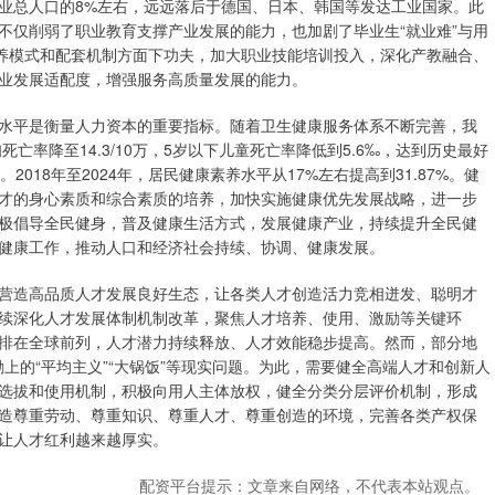
业总人口的8%左右，远远落后于德国、日本、韩国等发达工业国家。此
不仅削弱了职业教育支撑产业发展的能力，也加剧了毕业生“就业难”与用
培养模式和配套机制方面下功夫，加大职业技能培训投入，深化产教融合、
业发展适配度，增强服务高质量发展的能力。
平是衡量人力资本的重要指标。随着卫生健康服务体系不断完善，我
亡率降至14.3/10万，5岁以下儿童死亡率降低到5.6‰，达到历史最好
018年至2024年，居民健康素养水平从17%左右提高到31.87%。健
才的身心素质和综合素质的培养，加快实施健康优先发展战略，进一步
极倡导全民健身，普及健康生活方式，发展健康产业，持续提升全民健
健康工作，推动人口和经济社会持续、协调、健康发展。
造高品质人才发展良好生态，让各类人才创造活力竞相迸发、聪明才
续深化人才发展体制机制改革，聚焦人才培养、使用、激励等关键环
排在全球前列，人才潜力持续释放、人才效能稳步提高。然而，部分地
励上的“平均主义”“大锅饭”等现实问题。为此，需要健全高端人才和创新人
选拔和使用机制，积极向用人主体放权，健全分类分层评价机制，形成
造尊重劳动、尊重知识、尊重人才、尊重创造的环境，完善各类产权保
让人才红利越来越厚实。
配资平台提示：文章来自网络，不代表本站观点。