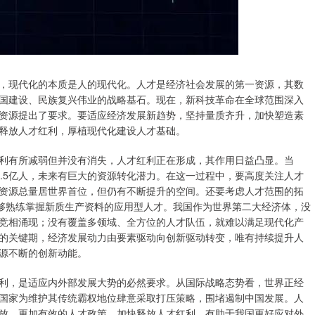
现代化的本质是人的现代化。人才是经济社会发展的第一资源，其数
国建设、民族复兴伟业的战略基石。现在，新科技革命在全球范围深入
资源提出了要求。要适应经济发展新趋势，坚持量质齐升，加快塑造素
释放人才红利，厚植现代化建设人才基础。
有所减弱但并没有消失，人才红利正在形成，其作用日益凸显。当
.5亿人，未来有巨大的资源转化潜力。在这一过程中，要高度关注人才
资源总量居世界首位，但仍有不断提升的空间。还要考虑人才范围的拓
能够熟练掌握新质生产资料的应用型人才。我国作为世界第二大经济体，没
竞相涌现；没有覆盖多领域、全方位的人才队伍，就难以满足现代化产
的关键期，经济发展动力由要素驱动向创新驱动转变，唯有持续提升人
源不断的创新动能。
，是适应内外部发展大势的必然要求。从国际战略态势看，世界正经
国家为维护其传统霸权地位肆意采取打压策略，围堵遏制中国发展。人
放、更加有效的人才政策，加快释放人才红利，有助于我国更好应对外