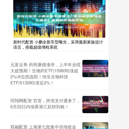
新时代配资 小鹏全新车型曝光，采用最新家族设计
语言，搭载超级增程系统
元富证券 药明康德涨停，上半年业绩
大超预期！生物药ETF(159839)涨超
2%冲击四连阳！恒生生物科技
ETF(513280)涨近2%！
同翔网配资 官宣，跨境支付通来了，
6月22日内地香港汇款秒到账！
双融配资 上海第七批集中供地收金