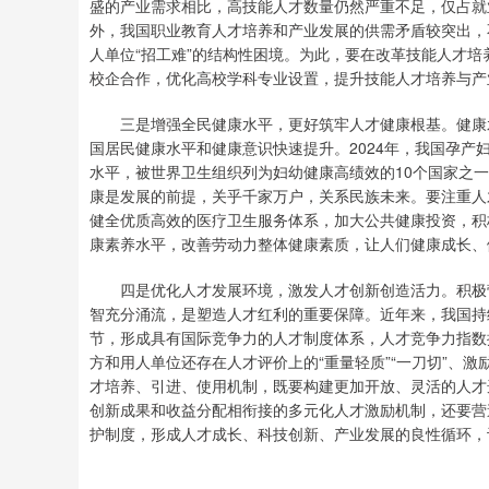
盛的产业需求相比，高技能人才数量仍然严重不足，仅占就
外，我国职业教育人才培养和产业发展的供需矛盾较突出，
人单位“招工难”的结构性困境。为此，要在改革技能人才
校企合作，优化高校学科专业设置，提升技能人才培养与产
三是增强全民健康水平，更好筑牢人才健康根基。健康水
国居民健康水平和健康意识快速提升。2024年，我国孕产妇死
水平，被世界卫生组织列为妇幼健康高绩效的10个国家之一。2
康是发展的前提，关乎千家万户，关系民族未来。要注重人
健全优质高效的医疗卫生服务体系，加大公共健康投资，积
康素养水平，改善劳动力整体健康素质，让人们健康成长、
四是优化人才发展环境，激发人才创新创造活力。积极营
智充分涌流，是塑造人才红利的重要保障。近年来，我国持
节，形成具有国际竞争力的人才制度体系，人才竞争力指数
方和用人单位还存在人才评价上的“重量轻质”“一刀切”、激
才培养、引进、使用机制，既要构建更加开放、灵活的人才
创新成果和收益分配相衔接的多元化人才激励机制，还要营
护制度，形成人才成长、科技创新、产业发展的良性循环，