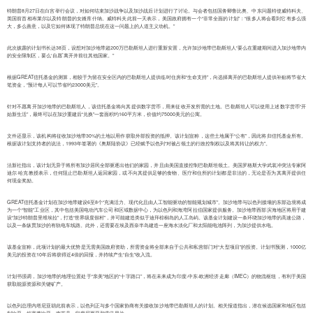
特朗普8月27日在白宫举行会议，对如何结束加沙战争以及加沙战后计划进行了讨论。与会者包括国务卿鲁比奥、中东问题特使威特科夫、
英国前首相布莱尔以及特朗普的女婿库什纳。威特科夫此前一天表示，美国政府拥有一个“非常全面的计划”：“很多人将会看到它有多么强
大，多么善意，以及它如何体现了特朗普总统在这一问题上的人道主义动机。”
此次披露的计划书长达38页，设想对加沙地带超200万巴勒斯坦人进行重新安置，允许加沙地带巴勒斯坦人“要么在重建期间进入加沙地带内
的安全限制区，要么‘自愿’离开并前往其他国家。”
根据GREAT信托基金的测算，相较于为留在安全区内的巴勒斯坦人提供临时住房和“生命支持”，向选择离开的巴勒斯坦人提供补贴将节省大
笔资金，“预计每人可以节省约23000美元”。
针对不愿离开加沙地带的巴勒斯坦人，该信托基金将向其提供数字货币，用来征收开发所需的土地。巴勒斯坦人可以使用上述数字货币“开
始新生活”，最终可以在加沙重建后“兑换”一套面积约160平方米，价值约75000美元的公寓。
文件还显示，该机构将征收加沙地带30%的土地以用作获取外部投资的抵押。该计划宣称，这些土地属于“公有”，因此将归信托基金所有。
根据该计划支持者的说法，1993年签署的《奥斯陆协议》已经赋予以色列“对被占领土的行政控制权以及将其转让的权力”。
法新社指出，该计划无异于将所有加沙居民全部驱逐出他们的家园，并且由美国直接控制巴勒斯坦领土。美国罗格斯大学武装冲突法专家阿
迪尔·哈克教授表示，任何阻止巴勒斯坦人返回家园，或不向其提供足够的食物、医疗和住所的计划都是非法的，无论是否为其离开提供任
何现金奖励。
GREAT信托基金计划在加沙地带建设6至8个“充满活力、现代化且由人工智能驱动的智能规划城市”。加沙地带与以色列接壤的东部边境将成
为一个“智能”工业区，其中包括美国电动汽车公司和区域数据中心，为以色列和海湾阿拉伯国家提供服务。加沙地带西部滨海地区将用于建
设“加沙特朗普里维埃拉”，打造“世界级度假村”，并可能建造类似于迪拜棕榈岛的人工岛屿。该基金计划建设一条环绕加沙地带的高速公路，
以及一条纵贯加沙的有轨电车线路。此外，还需要在埃及西奈半岛建造一座海水淡化厂和太阳能电池阵列，为加沙提供水电。
该基金宣称，此项计划的最大优势是无需美国政府资助，所需资金将全部来自于公共和私营部门对“大型项目”的投资。计划书预测，1000亿
美元的投资在10年后将获得近4倍的回报，并持续产生“自生”收入流。
计划书强调，加沙地带的地理位置处于“亲美”地区的“十字路口”，将在未来成为印度-中东-欧洲经济走廊（IMEC）的物流枢纽，有利于美国
获取能源资源和关键矿产。
以色列总理内塔尼亚胡此前表示，以色列正与多个国家协商有关接收加沙地带巴勒斯坦人的计划。相关报道指出，潜在候选国家和地区包括