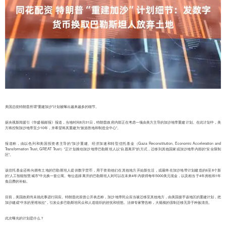
美国总统特朗普所谓“重建加沙”计划被曝出越来越多的细节。
据央视新闻援引《华盛顿邮报》报道，当地时间8月31日，特朗普政府内部正在考虑一项由美方主导的加沙地带重建计划。在此计划中，美
方将控制加沙地带至少10年，并希望将其重建为“旅游胜地和制造业中心”。
报道称，由以色列和美国投资者主导的“加沙重建、经济加速和转型信托基金（Gaza Reconstitution, Economic Acceleration and
Transformation Trust, GREAT Trust）”正计划推动加沙地带巴勒斯坦人以“自愿离开”的方式，迁移到其他国家或加沙地带内部的“安全限制
区”。
该信托基金还将向拥有土地的巴勒斯坦人提供数字货币，用于资助他们在其他地方开始新生活，或最终在加沙地带计划建造的6至8个新
的“人工智能智慧城市”中兑换一套公寓。每位选择离开的巴勒斯坦人则可以在未来4年内获得每年5000美元现金，以及相当于4年房租和1年
食品费的补贴。
目前，美国政府尚未就此事进行回应。特朗普此前曾公开表态称，加沙地带民众应当被迁移至其他地方，由美国接手该地区的重建计划，把
加沙建成“中东的里维埃拉”，引发众多巴勒斯坦民众和人道组织的担忧和愤怒。法律专家警告称，大规模的强制迁移无异于种族清洗。
此次曝光的计划是什么？