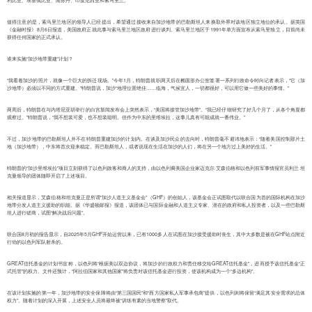
利比亚、埃塞俄比亚、南苏丹、印度尼西亚和索马里兰。
值得注意的是，索马里兰地区的领导人已经提出，希望通过接收来自加沙地带的巴勒斯坦人来换取外界对该地区独立地位的承认。据英国
《金融时报》8月6日报道，美国政府正就此事与索马里兰地区政府进行谈判。索马里兰地区于1991年单方面宣布从索马里独立，目前尚未
获得任何国家的正式承认。
谁来实施“加沙地带重建”计划？
“我看着加沙的照片，就像一个巨大的拆迁现场。”今年1月，特朗普就职两天后在椭圆形办公室签署一系列行政命令时向记者表示，“它（加
沙地带）必须以不同的方式重建。”特朗普说，加沙“地理位置绝佳……临海，气候宜人，一切都很好，可以用它做一些美好的事情。”
两周后，特朗普在与内塔尼亚胡举行的白宫新闻发布会上突然表示，“美国将接管加沙地带”。“我已经仔细研究了好几个月了，从各个角度都
观察过。”特朗普说，“我不想装可爱，也不想装聪明。但作为中东的里维埃拉，这事儿真有可能成就一番伟业。”
不过，加沙地带的巴勒斯坦人并不在特朗普重建加沙的计划内。在谈及加沙民众的去向时，特朗普毫不避讳地表示：“随着美国控制那片土
地（加沙地带），中东将首次迎来稳定。而巴勒斯坦人，或者说现在生活在加沙的人们，将在另一个地方过上美好的生活。”
特朗普的“加沙里维埃拉”项目立刻获得了以色列政客和商人的支持，由以色列裔美国企业家迈克尔·艾森伯格和以色列前军事情报官员利兰·坦
克曼领导的团体随即开启了上述项目。
相关报道显示，艾森伯格和坦克曼正是所谓“加沙人道主义基金会”（GHF）的创始人，该基金会正试图取代以联合国为首的国际机构在加沙
地带分发人道主义援助的职能。据《华盛顿邮报》报道，该团体已与国际金融和人道主义专家、潜在的政府和私人投资者，以及一些巴勒斯
坦人进行磋商，试图“解决战后问题”。
联合国8月初的报告显示，自2025年5月GHF开始运营以来，已有1000多人在试图在加沙接受援助时丧生，其中大多数是被在GHF站点附近
行动的以色列军队射杀的。
GREAT信托基金的计划书宣称，以色列将“根据美以双边协议，将加沙的行政权力和责任移交给GREAT信托基金”，进而授予该信托基金“正
式托管”的权力。文件还预计，“阿拉伯国家和其他国家”将负责对该信托基金进行投资，使该机构成为一个“多边机构”。
在该计划实施的第一年，加沙地带的安全保障将由“第三国国民”和“西方国家私人军事承包商”提供，以色列则将保留“满足其安全需求的总体
权力”。随着计划的深入开展，上述安全人员将最终被“训练有素的当地警察”取代。