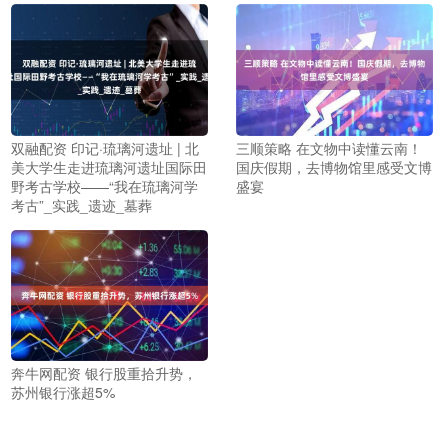
双融配资 印记·琉璃河遗址 | 北
三顺策略 在文物中读懂云南！
美大学生走进琉璃河遗址国际田
国庆假期，去博物馆里感受文博
野考古学校——“我在琉璃河学
盛宴
考古”_实践_遗迹_墓葬
奔牛网配资 银行股重拾升势，
苏州银行涨超5%