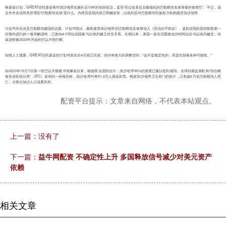
根据该计划，GREAT信托基金将对加沙地带实施长达10年的实际统治，直至“经过改革且去极端化的巴勒斯坦实体准备好接替它”。不过，该
文件并未说明其所谓的“巴勒斯坦实体”是什么。内塔尼亚胡此前已明确宣布，以色列反对巴勒斯坦民族权力机构接管加沙地带。
计划书并未涉及巴勒斯坦建国的议题。计划书指出，最终接管加沙地带的巴勒斯坦实体将加入《亚伯拉罕协议》。该协议指的是特朗普第一
任期内进行的一项和解进程，已推动4个阿拉伯国家与以色列建立外交关系。长期以来，美国一直在试图推动沙特阿拉伯与以色列建交，但
该进程被2023年开始的巴以冲突打断。
知情人士透露，GREAT信托基金的计划书其实在4月就已完成，但仍有很大的调整空间：“这不是规定性的，而是在探索各种可能性。”
自2023年10月7日新一轮巴以大规模冲突爆发以来，根据联合国的估计，加沙地带90%的房屋已被以色列摧毁。全球饥饿监测机构“综合粮
食安全阶段分类”（IPC）发布的一份报告称，加沙地带约有51.4万人面临饥荒。根据加沙地带卫生部门的统计，已有超6万名巴勒斯坦人死
亡，大部分加沙人口流离失所。
配资平台提示：文章来自网络，不代表本站观点。
上一篇：没有了
下一篇：
益牛网配资 不确定性上升 多国释放信号减少对美元资产
依赖
相关文章