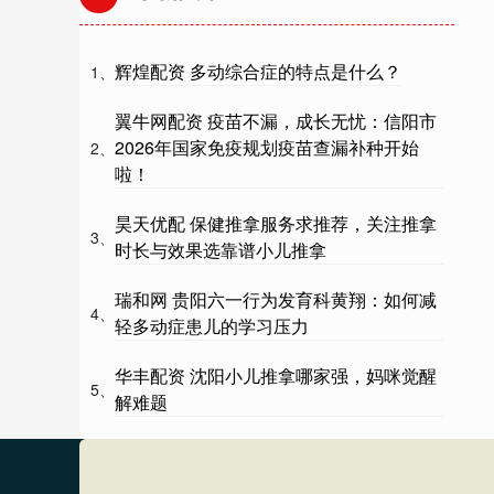
辉煌配资 多动综合症的特点是什么？
1、
翼牛网配资 疫苗不漏，成长无忧：信阳市
2026年国家免疫规划疫苗查漏补种开始
2、
啦！
昊天优配 保健推拿服务求推荐，关注推拿
3、
时长与效果选靠谱小儿推拿
瑞和网 贵阳六一行为发育科黄翔：如何减
4、
轻多动症患儿的学习压力
华丰配资 沈阳小儿推拿哪家强，妈咪觉醒
5、
解难题