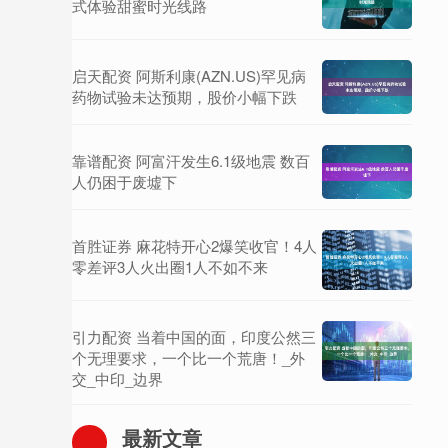
式体验甜蜜时光线路
启天配资 阿斯利康(AZN.US)罕见病
药物试验未达预期，股价小幅下跌
靠谱配资 阿富汗发生6.1级地震 数百
人仍困于废墟下
首胜证券 麻花特开心2爆笑收官！4人
零差评3人火出圈1人不如不来
引力配资 当着中国的面，印度公然三
个无理要求，一个比一个荒唐！_外
交_中印_边界
最新文章