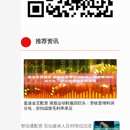
推荐资讯
盈途金宝配资 港股运动鞋服四巨头：营收普增利润
分化，折扣战致毛利率承压
智信通配资 百位媒体人百对情侣沉浸